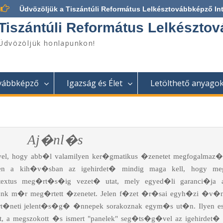
Üdvözöljük a Tiszántúli Református Lelkésztovábbképző In
Tiszántúli Református Lelkésztov
Üdvözöljük honlapunkon!
ovábbképző
Igazság és Élet
Letölthető anyago
Aj�nl�s
yel, hogy abb�l valamilyen ker�gmatikus �zenetet megfogalmaz�
en a kih�v�sban az igehirdet� mindig maga kell, hogy meg
xtus meg�rt�s�ig vezet� utat, mely egyed�li garanci�ja 
unk m�r meg�rtett �zenetet. Jelen f�zet �r�sai egyh�zi �v�n
t�neti jelent�s�g� �nnepek sorakoznak egym�s ut�n. Ilyen ese
, a megszokott �s ismert "panelek" seg�ts�g�vel az igehirdet�