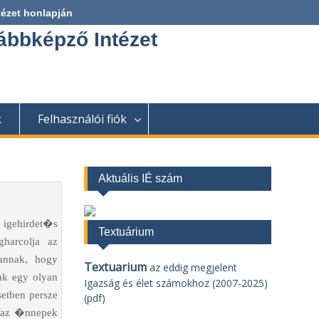
tézet honlapján
ábbképző Intézet
k
Felhasználói fiók
Aktuális IÉ szám
 igehirdet�s
Textuárium
harcolja az
annak, hogy
Textuarium
az eddig megjelent
k egy olyan
Igazság és élet számokhoz (2007-2025)
tben persze
(pdf)
 az �nnepek