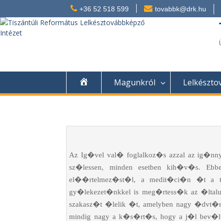
+36 52 518 599
tovabbk@drk.hu
Magunkról
Lelkészt
Az Ig�vel val� foglalkoz�s azzal az ig�nn
sz�lessen, minden esetben kih�v�s. Ebb
el��rtelmez�st�l, a medit�ci�n �t a te
gy�lekezet�nkkel is meg�rtess�k az �ltal
szakasz�t �lelik �t, amelyben nagy �dvt�r
mindig nagy a k�s�rt�s, hogy a j�l bev�lt