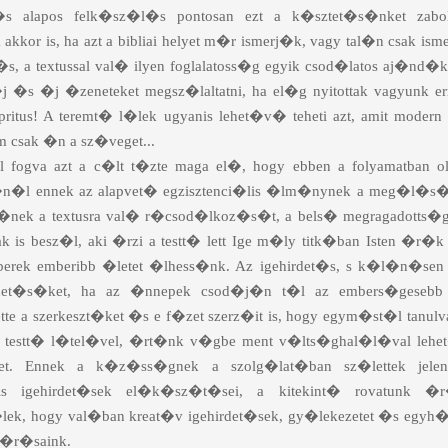
s alapos felk�sz�l�s pontosan ezt a k�sztet�s�nket zabo
kkor is, ha azt a bibliai helyet m�r ismerj�k, vagy tal�n csak ism
�s, a textussal val� ilyen foglalatoss�g egyik csod�latos aj�nd�
d �j �s �j �zeneteket megsz�laltatni, ha el�g nyitottak vagyunk er
pritus! A teremt� l�lek ugyanis lehet�v� teheti azt, amit moder
m csak �n a sz�veget...
 fogva azt a c�lt t�zte maga el�, hogy ebben a folyamatban o
n�l ennek az alapvet� egzisztenci�lis �lm�nynek a meg�l�s�
t�nek a textusra val� r�csod�lkoz�s�t, a bels� megragadotts�go
ak is besz�l, aki �rzi a testt� lett Ige m�ly titk�ban Isten �r�k 
emberek emberibb �letet �lhess�nk. Az igehirdet�s, s k�l�n�se
�ldet�s�ket, ha az �nnepek csod�j�n t�l az embers�gesebb
tte a szerkeszt�ket �s e f�zet szerz�it is, hogy egym�st�l tanul
ki testt� l�tel�vel, �rt�nk v�gbe ment v�lts�ghal�l�val lehet
get. Ennek a k�z�ss�gnek a szolg�lat�ban sz�lettek jele
s igehirdet�sek el�k�sz�t�sei, a kitekint� rovatunk 
L�lek, hogy val�ban kreat�v igehirdet�sek, gy�lekezetet �s eg
 �r�saink.