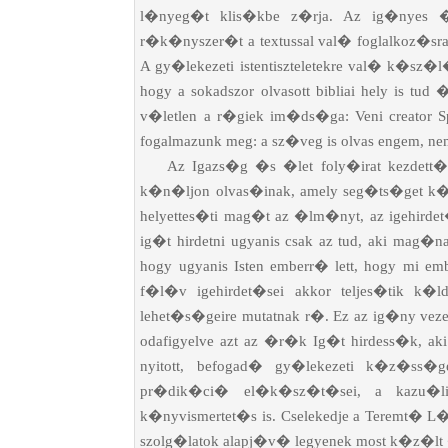
l�nyeg�t klis�kbe z�rja. Az ig�nyes �
r�k�nyszer�t a textussal val� foglalkoz�sra a
A gy�lekezeti istentiszteletekre val� k�sz�l
hogy a sokadszor olvasott bibliai hely is tu
v�letlen a r�giek im�ds�ga: Veni creator S
fogalmazunk meg: a sz�veg is olvas engem, ne
Az Igazs�g �s �let foly�irat kezdett�l
k�n�ljon olvas�inak, amely seg�ts�get k�
helyettes�ti mag�t az �lm�nyt, az igehirde
ig�t hirdetni ugyanis csak az tud, aki mag�n
hogy ugyanis Isten emberr� lett, hogy mi 
f�l�v igehirdet�sei akkor teljes�tik k
lehet�s�geire mutatnak r�. Ez az ig�ny veze
odafigyelve azt az �r�k Ig�t hirdess�k, a
nyitott, befogad� gy�lekezeti k�z�ss�
pr�dik�ci� el�k�sz�t�sei, a kazu�li
k�nyvismertet�s is. Cselekedje a Teremt� 
szolg�latok alapj�v� legyenek most k�z�lt