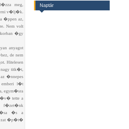
l�zza meg,
Naptár
erni v�lj�k.
ka �ppen az,
re. Nem volt
n korban �gy
lyan anyagot
hez, de nem
t. Hitelesen
nagy titk�t,
n az �nnepes
 emberi l�t
va, egym�sra
�v� tette a
n f�zet�nk
�r�sa �s a
yh�zat �p�t�