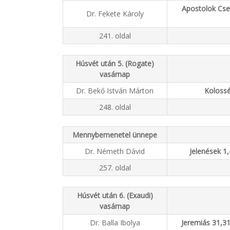
Apostolok Csel
Dr. Fekete Károly
241. oldal
Húsvét után 5. (Rogate)
vasárnap
Dr. Bekő István Márton
Kolossé
248. oldal
Mennybemenetel ünnepe
Dr. Németh Dávid
Jelenések 1
257. oldal
Húsvét után 6. (Exaudi)
vasárnap
Dr. Balla Ibolya
Jeremiás 31,3