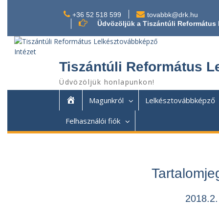
+36 52 518 599
tovabbk@drk.hu
Üdvözöljük a Tiszántúli Református
Tiszántúli Református L
Üdvözöljük honlapunkon!
Magunkról
Lelkésztovábbképző
Felhasználói fiók
Tartalomje
2018.2.