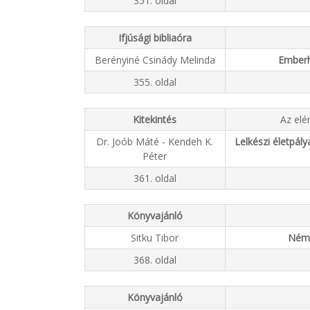
351. oldal
Ifjúsági bibliaóra
Berényiné Csinády Melinda
Emberh
355. oldal
Kitekintés
Az elé
Dr. Joób Máté - Kendeh K.
Lelkészi életpál
Péter
361. oldal
Könyvajánló
Sitku Tibor
Néme
368. oldal
Könyvajánló