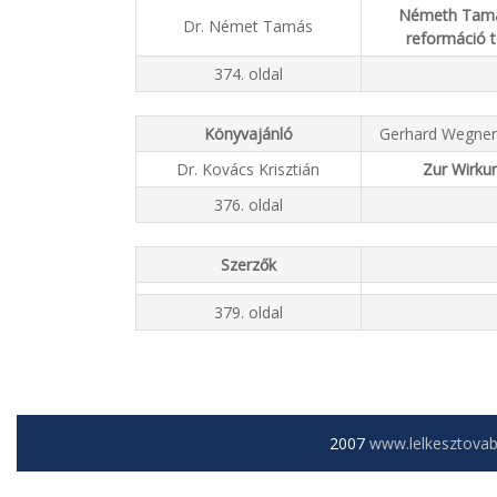
Németh Tamás 
Dr. Német Tamás
reformáció t
374. oldal
Könyvajánló
Gerhard Wegner (
Dr. Kovács Krisztián
Zur Wirku
376. oldal
Szerzők
379. oldal
2007
www.lelkesztova